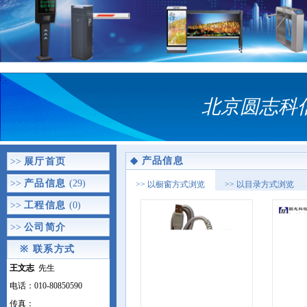
北京圆志科
◆
产品信息
>>
展厅首页
>>
产品信息
(29)
>> 以橱窗方式浏览
>> 以目录方式浏览
>>
工程信息
(0)
>>
公司简介
※
联系方式
王文志
先生
电话：010-80850590
传真：