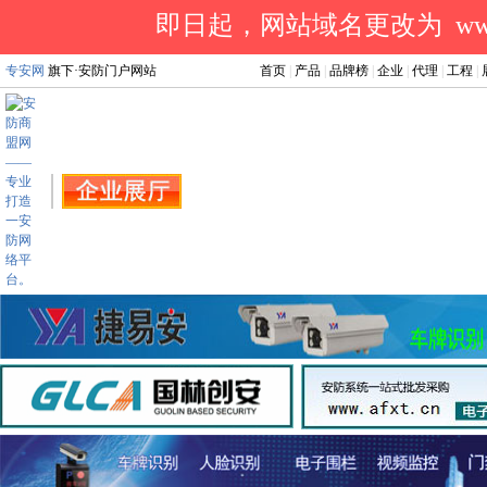
即日起，网站域名更改为 www.a
专安网
旗下·安防门户网站
首页
|
产品
|
品牌榜
|
企业
|
代理
|
工程
|
.