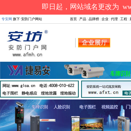
即日起，网站域名更改为 www.a
专安网
旗下·安防门户网站
首页
|
产品
|
品牌榜
|
企业
|
代理
|
工程
|
.