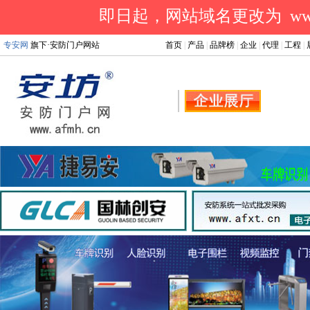
即日起，网站域名更改为 www.a
专安网
旗下·安防门户网站
首页
|
产品
|
品牌榜
|
企业
|
代理
|
工程
|
.