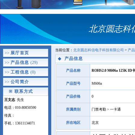
北京圆志科
当前位置：
北京圆志科信电子科技有限公司
>
产品
>>
展厅首页
◆
产品信息
>>
产品信息
(29)
产品名称
ROHS2.0 M606a 125K 
>>
工程信息
(0)
>>
公司简介
产品型号
M606a
※
联系方式
产品价格
0
王文志
先生
电话：010-80850590
所属类别
门禁考勤 > 一卡通
传真：
所在地区
北京
手机：13611134071