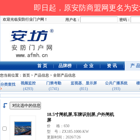
即日起，原安防商盟网更名为安坊网
欢迎光临安防行业门户网！
用户名：
密码：
首 页
品牌榜
企 业
资 讯
产 
|
|
|
|
您当前位置：
首页
>
产品信息
> 全部产品信息
视频监控
门禁考勤
监视器、显示屏
公共广播系统
楼
分类查找
(4293)
(1741)
(811)
(193)
18.5寸闸机屏,车牌识别屏,户外闸机
屏
价 格：650
型 号：ZX185-1000-KW
更新时间：2026/7/26