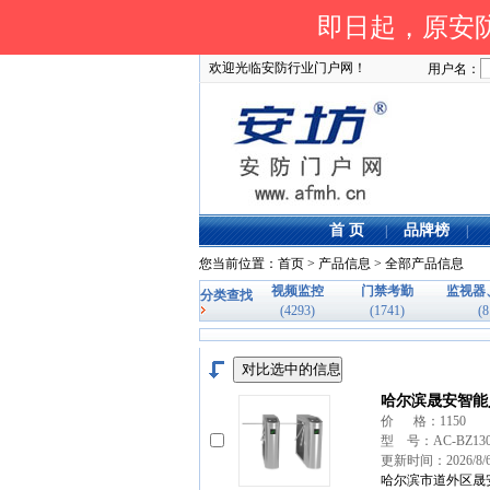
即日起，原安防
欢迎光临安防行业门户网！
用户名：
首 页
品牌榜
|
|
您当前位置：
首页
>
产品信息
> 全部产品信息
视频监控
门禁考勤
监视器
分类查找
(4293)
(1741)
(8
哈尔滨晟安智能
价 格：1150
型 号：AC-BZ130
更新时间：2026/8/
哈尔滨市道外区晟