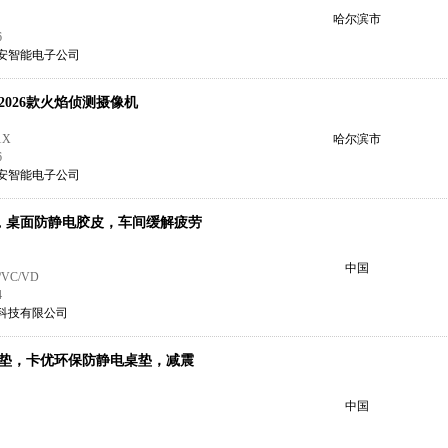
哈尔滨市
6
安智能电子公司
026款火焰侦测摄像机
1X
哈尔滨市
6
安智能电子公司
, 桌面防静电胶皮，车间缓解疲劳
中国
VC/VD
4
科技有限公司
垫，卡优环保防静电桌垫，减震
中国
4