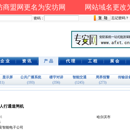
商盟网更名为安坊网 网站域名更改为 www
忘记密码？
密码：
企 业
资 讯
产 品
代 理
工 程
展 会
|
|
|
|
|
|
、显示屏
公共广播系统
楼宇对讲
智能交通
周界报警
传输设
11)
(193)
(356)
(1245)
(273)
人行通道闸机
1
哈尔滨市
6
安智能电子公司