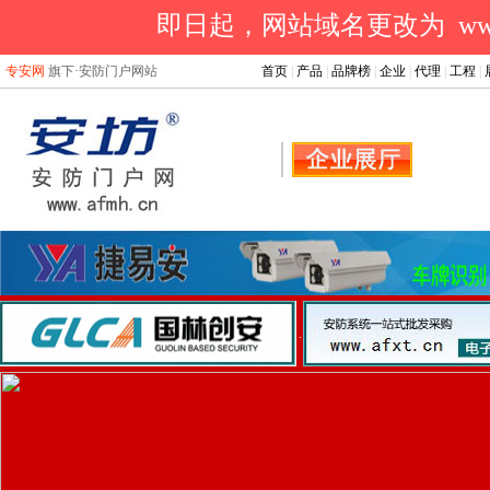
即日起，网站域名更改为 www.a
专安网
旗下·安防门户网站
首页
|
产品
|
品牌榜
|
企业
|
代理
|
工程
|
.