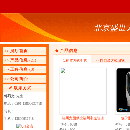
北京盛世
◆
产品信息
>>
展厅首页
>>
产品信息
(21)
>> 以橱窗方式浏览
>> 以目录方式浏览
>>
工程信息
(0)
>>
公司简介
※
联系方式
邹烈光
先生
电话：0591-13860637418
传真：
福州龙图供应福州市服装店.
低价批
手机：13860637418
型号：6588
型号：618
价格：900
价格：面