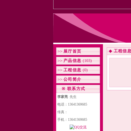
◆
工程信
>>
展厅首页
>>
产品信息
(103)
>>
工程信息
(0)
>>
公司简介
※
联系方式
李家亮
先生
电话：13641369685
传真：
手机：13641369685