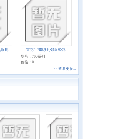
服现.
雷克兰700系列邻近式镀.
型号：700系列
价格：0
>> 查看更多...