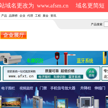
域名更改为 www.afsm.cn
域名更简短
|
产品
|
品牌榜
|
企业
|
代理
|
工程
|
展会
|
资讯
产品搜索
.
.