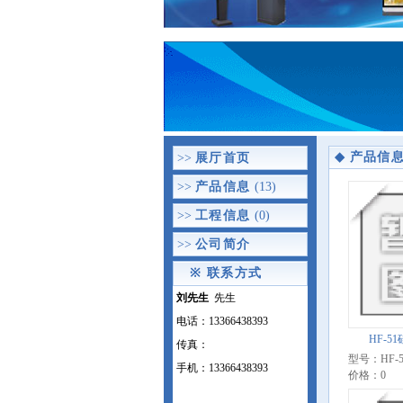
◆
产品信
>>
展厅首页
>>
产品信息
(13)
>>
工程信息
(0)
>>
公司简介
※
联系方式
刘先生
先生
电话：13366438393
HF-5
传真：
型号：HF-5
手机：13366438393
价格：0