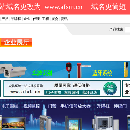
域名更改为 www.afsm.cn
域名更简短
|
产品
|
品牌榜
|
企业
|
代理
|
工程
|
展会
|
资讯
产品搜索
.
.