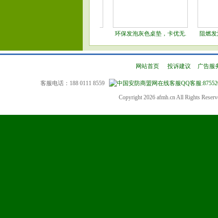
深圳发泡3.5厚防静电桌.
环保发泡灰色桌垫，卡优无.
阻燃发泡防静电地垫，
网站首页
|
投诉建议
|
广告服
客服电话：188 0111 8559
QQ客服:87552
Copyright 2026 afmh.cn All Rights Rese