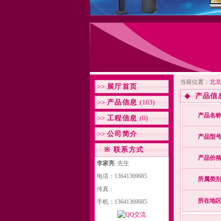
当前位置：
北
>>
展厅首页
◆
产品信
>>
产品信息
(103)
产品名
>>
工程信息
(0)
>>
公司简介
产品型
※
联系方式
产品价
李家亮
先生
电话：13641369685
所属类
传真：
所在地
手机：13641369685