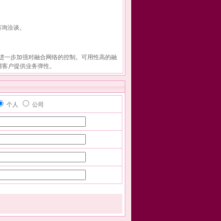
。
咨询洽谈。
性，因而能进一步加强对融合网络的控制。可用性高的融
网客户提供业务弹性。
个人
公司