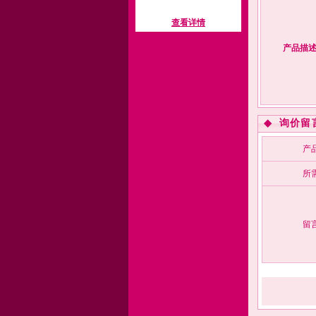
查看详情
产品描
◆
询价留
产
所
留