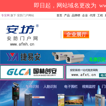
即日起，网站域名更改为 www.a
专安网
旗下·安防门户网站
首页
|
产品
|
品牌榜
|
企业
|
代理
|
工程
|
.