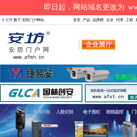
即日起，网站域名更改为 www.a
专安网
旗下·安防门户网站
首页
|
产品
|
品牌榜
|
企业
|
代理
|
工程
|
.