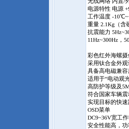
无线网络 内置/外
电源特性 电源 +9
工作温度 -10℃
重量 2.1Kg（含
抗震能力 5Hz~3
11Hz~300Hz，50
彩色红外海螺摄
采用钛合金外观
具备高电磁兼容
适用于“电动观光
高防护等级及5
符合国家车辆震
实现目标的快速
OSD菜单
DC9~36V宽工
安全性能高，功率