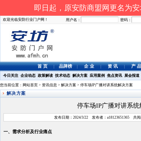
即日起，原安防商盟网更名为安坊网
欢迎光临安防行业门户网！
用户名：
密码：
首 页
品牌榜
企 业
资 讯
产 
|
|
|
|
·
今日关注
·
企业动态
·
政策解读
·
技术动态
·
解决方案
·
应用案例
·
焦点资讯
·
展会报道
您当前位置：
网站首页
>
资讯信息
>
解决方案
> 停车场IP广播对讲系统解决方案
解决方案
停车场IP广播对讲系
发布日期：2024/3/22 发布者：a18123651365 
一、需求分析及行业痛点