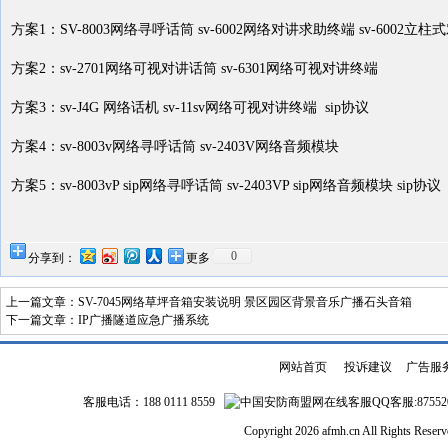
方案
1
：
SV-8003
网络寻呼话筒
sv-6002
网络对讲求助终端
sv-6002
立柱式
方案
2
：
sv-2701
网络可视对讲话筒
sv-6301
网络可视对讲终端
方案
3
：
sv-J4G
网络话机
sv-11sv
网络可视对讲终端
sip
协议
方案
4
：
sv-8003v
网络寻呼话筒
sv-2403V
网络音频模块
方案
5
：
sv-8003vP sip
网络寻呼话筒
sv-2403VP sip
网络音频模块
sip
协议
0
分享到：
更多
上一篇文章：
SV-7045网络草坪音箱安装说明 景区园区背景音乐广播石头音箱
下一篇文章：
IP广播隧道应急广播系统
网站首页
|
投诉建议
|
广告服
客服电话：188 0111 8559
QQ客服:87552
Copyright 2026 afmh.cn All Rights Rese