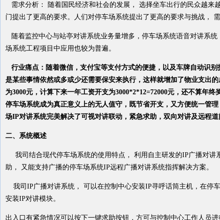
需求分析： 随着国民经济和社会的发展， 选择坐车出行的民众越来
门提出了更高的要求。人们对停车场系统提出了更高的要求与挑战， 
随着监控中心与站亭对讲系统业务量增多，停车场系统语音对讲系统
场系统工程项目中应用也较为普遍。
行业痛点：随着微信，支付宝等支付方式的便捷，以及车牌自动识别
是某些事情依然或多或少还需要保安来执行，这样就增加了物业支出的
为
3000元，计算下来一年工资开支为3000*2*12=72000元，还
停车场系统成为真正意义上的无人值守，既节省开支，又方便统一管理
场IP对讲系统完美解决了可视对讲联动，紧急求助，双向对讲及远程道
二、系统概述
我司结合现代停车场系统的使用特点， 利用自主研发的IP广播对讲
助， 又能支持广播的停车场系统IP远程广播对讲系统指挥解决方案。
我司IP广播对讲系统， 可以在控制中心安装IP寻呼话筒主机，在停
安装IP对讲模块。
出入口有紧急情况可以按下一键求助按钮，方可与控制中心工作人员进