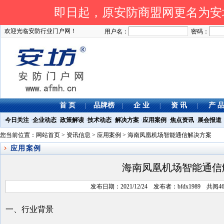
即日起，原安防商盟网更名为安坊网
欢迎光临安防行业门户网！
用户名：
密码：
首 页
品牌榜
企 业
资 讯
产 
|
|
|
|
·
今日关注
·
企业动态
·
政策解读
·
技术动态
·
解决方案
·
应用案例
·
焦点资讯
·
展会报道
您当前位置：
网站首页
>
资讯信息
>
应用案例
> 海南凤凰机场智能通信解决方案
应用案例
海南凤凰机场智能通信
发布日期：2021/12/24 发布者：bfdx1989 共
一、行业背景