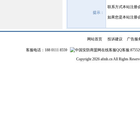
联系方式本站注册
提示：
如果您是本站注册
网站首页
|
投诉建议
|
广告服
客服电话：188 0111 8559
QQ客服:87552
Copyright 2026 afmh.cn All Rights Rese