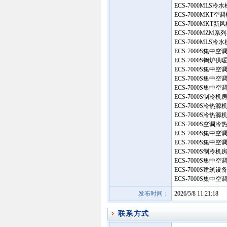
ECS-7000ML
ECS-7000MK
ECS-7000MK
ECS-7000MZ
ECS-7000ML
ECS-7000S集
ECS-7000S锅
ECS-7000S集
ECS-7000S集
ECS-7000S集中
ECS-7000S制冷
ECS-7000S冷热
ECS-7000S冷热
ECS-7000S空调
ECS-7000S集
ECS-7000S集
ECS-7000S制冷
ECS-7000S集
ECS-7000S建筑
ECS-7000S集中
发布时间：
2026/5/8 11:21:18
联系方式