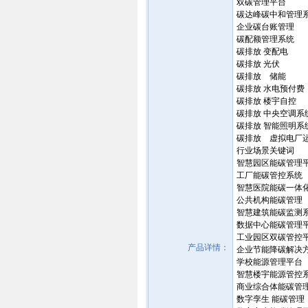
双碳管理平台
碳达峰碳中和管理
企业碳台账管理
碳配额管理系统
碳排放 变配电
碳排放 光伏
碳排放 储能
碳排放 水电预付费
碳排放 楼宇自控
碳排放 中央空调系
碳排放 智能照明系
碳排放 虚拟电厂
行业场景关键词
智慧园区能碳管理
工厂能碳管控系统
智慧医院能碳一体
公共机构能碳管理
智慧建筑能碳监测
数据中心能碳管理
工业园区双碳管控
产品详情：
企业节能降碳解决
学校能源管理平台
智慧楼宇能源管控
商业综合体能碳管
数字孪生 能碳管理