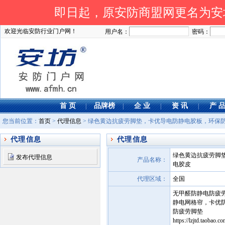
即日起，原安防商盟网更名为安坊网
欢迎光临安防行业门户网！
用户名：
密码：
首 页
品牌榜
企 业
资 讯
产 
|
|
|
|
您当前位置：
首页
>
代理信息
> 绿色黄边抗疲劳脚垫，卡优导电防静电胶板，环保
代理信息
代理信息
绿色黄边抗疲劳脚
发布代理信息
产品名称：
电胶皮
代理区域：
全国
无甲醛防静电防疲
静电网格帘，卡优
防疲劳脚垫
https://lzjtd.ta