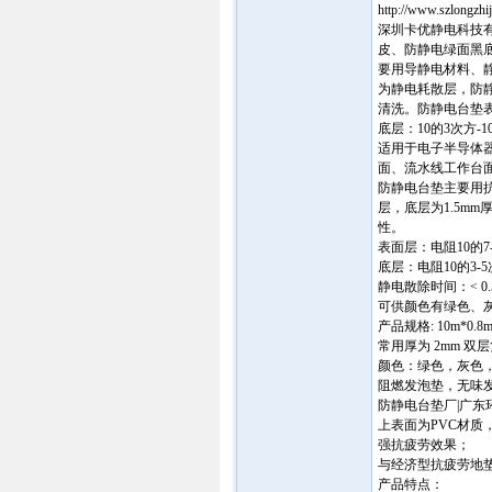
http://www.szlongzhi
深圳卡优静电科技
皮、防静电绿面黑底胶
要用导静电材料、
为静电耗散层，防
清洗。防静电台垫表
底层：10的3次方-
适用于电子半导体
面、流水线工作台
防静电台垫主要用抗
层，底层为1.5m
性。
表面层：电阻10的
底层：电阻10的3-
静电散除时间：< 0.
可供颜色有绿色、
产品规格: 10m*0.8
常用厚为 2mm 双
颜色：绿色，灰色，
阻燃发泡垫，无味发
防静电台垫厂|广
上表面为PVC材质
强抗疲劳效果；
与经济型抗疲劳地
产品特点：