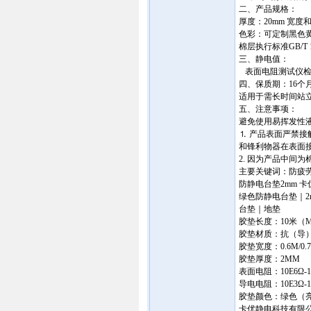
二、产品规格：
厚度：20mm 宽度
色彩：可定制黑色黄边
棉层执行标准GB/T 17
三、静电值：
表面电阻测试仪检测
四、保质期：16个
适用于需长时间站
五、注意事项：
避免使用易挥发性
⒈ 产品表面严禁
和锋利物器在表面
2. 因为产品中间为
主要关键词：防疲
防静电台垫2mm 
绿色防静电台垫｜2
台垫｜地垫
胶垫长度：10米（M
胶垫材质：抗（导
胶垫宽度：0.6M/0.7M
胶垫厚度：2MM
表面电阻：10E6Ω-1
导电电阻：10E3Ω-1
胶垫颜色：绿色（
卡优静电科技有限