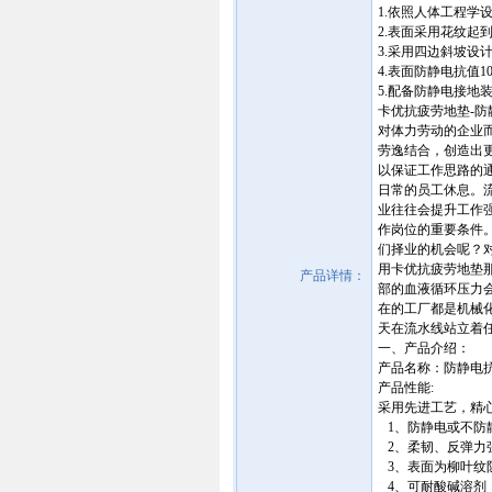
1.依照人体工程学
2.表面采用花纹
3.采用四边斜坡设
4.表面防静电抗值10^
5.配备防静电接地装
卡优抗疲劳地垫-防静电胶
对体力劳动的企业
劳逸结合，创造出
以保证工作思路的
日常的员工休息。
业往往会提升工作强度
作岗位的重要条件
们择业的机会呢？
用卡优抗疲劳地垫
产品详情：
部的血液循环压力
在的工厂都是机械
天在流水线站立着
一、产品介绍：
产品名称：防静电
产品性能:
采用先进工艺，精
1、防静电或不防
2、柔韧、反弹力
3、表面为柳叶纹
4、可耐酸碱溶剂