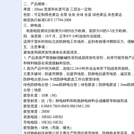
二、产品规格：
厚度：20mm 宽度和长度可选 三层合一定制
色彩：可定制黑色黄边 全黑 全灰 全绿 全蓝 绿色黄边 灰色黄边
棉层执行标准GB/T 17794-2008
三、静电值：
表面电阻测试仪检测为10的9次方欧姆。底部为10的3-5次方欧姆。
四、保质期：16个月。正常8个小时连续作业踩踏。
适用于需长时间站立的防静电工作场所，起到有效缓冲脚部压力、缓
五、注意事项：
避免使用易挥发性液体在表面清洗，
⒈ 产品表面严禁接触强酸碱性溶剂或易挥发性溶剂，此举可能导致产
和锋利物器在表面接触和划伤。
2. 因为产品中间为棉层，连续12-24小时作业会有所下陷或有所损耗。
主要关键词：防疲劳脚垫，抗疲劳地垫，防静电抗疲劳地垫，减压垫
防静电台垫2mm 卡优防静电胶皮工作台胶垫绿色
绿色防静电台垫｜2mm防静电台垫｜绿色胶皮｜防静电胶皮｜2mm防
台垫｜地垫
胶垫长度：10米（M)
胶垫材质：抗（导）静电材料和耗散静电材料合成橡胶等制做而成
胶垫宽度：0.6M/0.7M/0.8M/0.9M/1M/1.2M
胶垫厚度：2MM
表面电阻：10E6Ω-10E9Ω
导电电阻：10E3Ω-10E5Ω
胶垫颜色：绿色（亮面、哑光）
卡优静电科技有限公司主要生产防滑抗疲劳地垫、防静电桌垫等等、