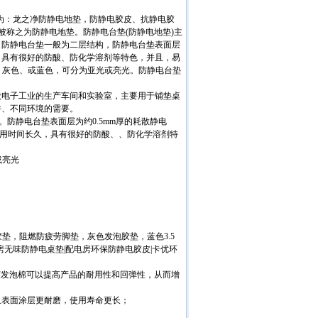
为：龙之净防静电地垫，防静电胶皮、抗静电胶
用途不同还被称之为防静电地垫。防静电台垫(防静电地垫)主
。防静电台垫一般为二层结构，防静电台垫表面层
，具有很好的防酸、防化学溶剂等特色，并且，易
色、灰色、或蓝色，可分为亚光或亮光。防静电台垫
微电子工业的生产车间和实验室，主要用于铺垫桌
件、不同环境的需要。
防静电台垫表面层为约0.5mm厚的耗散静电
垫使用时间长久，具有很好的防酸、、防化学溶剂特
或亮光
垫，阻燃防疲劳脚垫，灰色发泡胶垫，蓝色3.5
房无味防静电桌垫|配电房环保防静电胶皮|卡优环
度发泡棉可以提高产品的耐用性和回弹性，从而增
且表面涂层更耐磨，使用寿命更长；