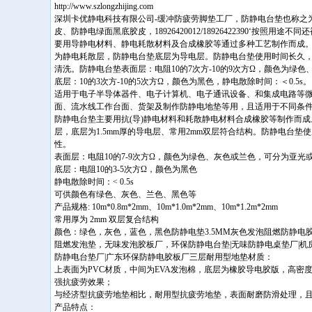
http://www.szlongzhijing.com
深圳卡优静电科技有限公司-缓冲防疲劳脚垫工厂，防静电台垫也称之
皮、防静电绿面黑底胶皮，18926420012/18926422390‘按照
要用导静电材料、静电耗散材料及合成橡胶等通过多种工艺制作而成
为静电耗散层，防静电台垫底层为导电层。防静电台垫使用时间长久
清洗。防静电台垫表面层：电阻10的7次方-10的9次方Ω，颜色为绿
底层：10的3次方-10的5次方Ω，颜色为黑色，静电散除时间：＜0.5s。
适用于电子半导体器件、电子计算机、电子通讯设备、和集成电路等
面、流水线工作台面、货架及制作防静电地垫等用，且适用于不同条
防静电台垫主要用抗(导)静电材料和耗散静电材料合成橡胶等制作而成。
层，底层为1.5mm厚的导电层、常用2mm双层符合结构。防静电台
性。
表面层：电阻10的7-9次方Ω，颜色为绿色、灰色或兰色，可分为亚光
底层：电阻10的3-5次方Ω，颜色为黑色
静电散除时间：< 0.5s
可供颜色有绿色、灰色、兰色、黑色等
产品规格: 10m*0.8m*2mm、10m*1.0m*2mm、10m*1.2m*2mm
常用厚为 2mm 双层复合结构
颜色：绿色，灰色，蓝色，黑色防静电垫3.5MM灰色发泡阻燃防静电胶
阻燃发泡垫，无味发泡胶板厂，环保防静电台垫|无味防静电桌垫厂|机
防静电台垫厂|广东环保防静电胶板厂三层耐用型地垫材质：
上表面为PVC材质，中间为EVA发泡棉，底层为橡胶导电胶版，高密
强抗疲劳效果；
与经济型抗疲劳地垫相比，耐用型抗疲劳地垫，表面耐磨防滑处理，
产品特点：