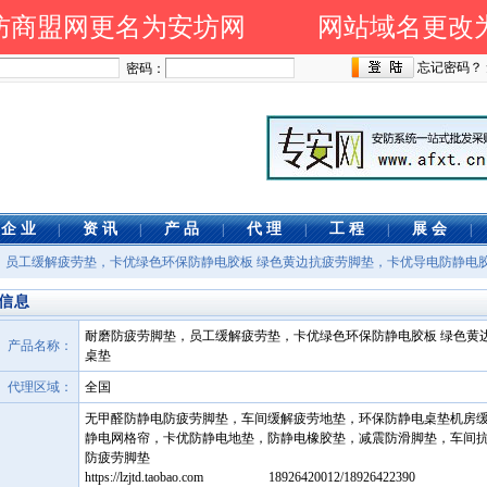
商盟网更名为安坊网 网站域名更改为 www
忘记密码？
密码：
企 业
资 讯
产 品
代 理
工 程
展 会
|
|
|
|
|
|
垫，员工缓解疲劳垫，卡优绿色环保防静电胶板 绿色黄边抗疲劳脚垫，卡优导电防静电
信息
耐磨防疲劳脚垫，员工缓解疲劳垫，卡优绿色环保防静电胶板 绿色黄
产品名称：
桌垫
代理区域：
全国
无甲醛防静电防疲劳脚垫，车间缓解疲劳地垫，环保防静电桌垫机房
静电网格帘，卡优防静电地垫，防静电橡胶垫，减震防滑脚垫，车间抗
防疲劳脚垫
https://lzjtd.taobao.com 18926420012/18926422390