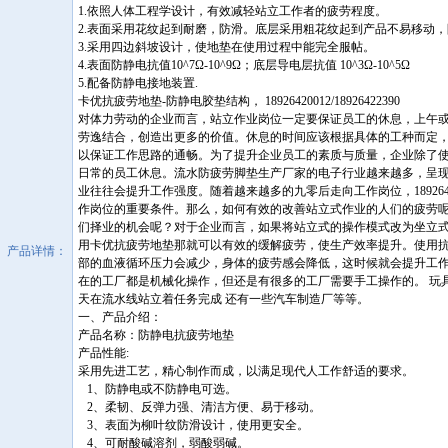
1.依照人体工程学设计，有效减轻站立工作者的疲劳程度。
2.表面采用花纹起到耐磨，防滑。底层采用粗花纹起到产品不易移动
3.采用四边斜坡设计，使地垫在使用过程中能完全服帖。
4.表面防静电抗值10^7Ω-10^9Ω；底层导电层抗值 10^3Ω-10^5Ω
5.配备防静电接地装置.
卡优抗疲劳地垫-防静电胶垫结构， 18926420012/18926422390
对体力劳动的企业而言，站立作业岗位一定要保证员工的休息，上午
劳逸结合，创造出更多的价值。休息的时间应该根据具体的工种而定
以保证工作思路的通畅。为了提升企业员工的素质与质量，企业除了
日常的员工休息。流水防疲劳脚垫生产厂家的电子行业越来越多，呈
业往往会提升工作强度。随着越来越多的九零后走向工作岗位，189264223
作岗位的重要条件。那么，如何有效的改善站立式作业的人们的疲劳
们择业的机会呢？对于企业而言，如果将站立式的操作模式改为坐立
用卡优抗疲劳地垫那就可以有效的缓解疲劳，使生产效率提升。使用
产品详情：
部的血液循环压力会减少，身体的疲劳感会降低，这时候就会提升工
在的工厂都是机械化操作，但还是有很多的工厂需要手工操作的。 玩
天在流水线站立着任务完成 还有一些汽车制造厂等等。
一、产品介绍：
产品名称：防静电抗疲劳地垫
产品性能:
采用先进工艺，精心制作而成，以满足现代人工作舒适的要求。
1、防静电或不防静电可选。
2、柔韧、反弹力强、清洁方便、易于移动。
3、表面为柳叶纹防滑设计，使用更安全。
4、可耐酸碱溶剂，弱酸弱碱。