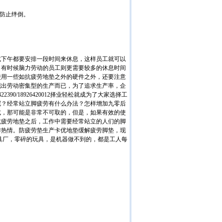
，防止绊倒。
或下午都要安排一段时间来休息，这样员工就可以
，有时候脑力劳动的员工则更需要较多的休息时间
使用一些如抗疲劳地垫之外的硬件之外，还要注意
现出劳动密集型的生产而已，为了追求生产率，企
90/18926420012择业轻松就成为了大家选择工
呢？经常站立脚疲劳有什么办法？怎样增加九零后
式，那可能是非常不可取的，但是，如果有效的使
抗疲劳地垫之后，工作中需要经常站立的人们的脚
作热情。防疲劳垫生产卡优地垫缓解疲劳脚垫，现
具厂，零碎的玩具，是机器做不到的，都是工人每