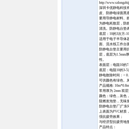
http://www.szlongzhi
深圳卡优静电科技
皮、防静电绿面黑底胶
要用导静电材料、
为静电耗散层，防
清洗。防静电台垫表
底层：10的3次方-
适用于电子半导体
面、流水线工作台
防静电台垫主要用抗
层，底层为1.5m
性。
表面层：电阻10的
底层：电阻10的3-
静电散除时间：< 0.
可供颜色有绿色、
产品规格: 10m*0.8
常用厚为 2mm 双
颜色：绿色，灰色，
阻燃发泡垫，无味发
防静电台垫厂|广
上表面为PVC材质
强抗疲劳效果；
与经济型抗疲劳地
产品特点：