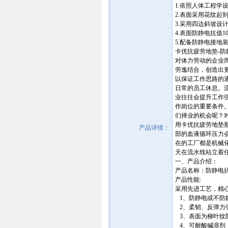
1.依照人体工程学
2.表面采用花纹
3.采用四边斜坡设
4.表面防静电抗值10^
5.配备防静电接地装
卡优抗疲劳地垫-防静电胶
对体力劳动的企业
劳逸结合，创造出
以保证工作思路的
日常的员工休息。
业往往会提升工作强度
作岗位的重要条件
们择业的机会呢？
用卡优抗疲劳地垫
产品详情：
部的血液循环压力
在的工厂都是机械
天在流水线站立着
一、产品介绍：
产品名称：防静电
产品性能:
采用先进工艺，精
1、防静电或不防
2、柔韧、反弹力
3、表面为柳叶纹
4、可耐酸碱溶剂