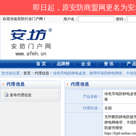
即日起，原安防商盟网更名为安坊网
欢迎光临安防行业门户网！
用户名：
密码：
首 页
品牌榜
企 业
资 讯
产 
|
|
|
|
您当前位置：
首页
>
代理信息
> 绿色导电防静电桌垫，耐用环保防静电脚垫，卡优
代理信息
代理信息
绿色导电防静电桌
发布代理信息
产品名称：
板
代理区域：
全国
无甲醛防静电防疲
静电网格帘，卡优
防疲劳脚垫
https://lzjtd.ta