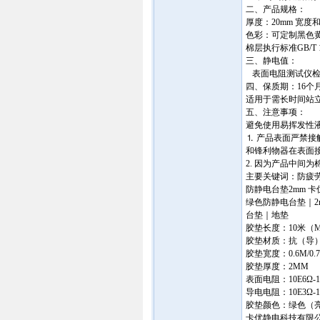
二、产品规格：
厚度：20mm 宽度
色彩：可定制黑色黄边
棉层执行标准GB/T 17
三、静电值：
表面电阻测试仪检测
四、保质期：16个
适用于需长时间站
五、注意事项：
避免使用易挥发性
⒈ 产品表面严禁
和锋利物器在表面
2. 因为产品中间为
主要关键词：防疲
防静电台垫2mm 
绿色防静电台垫｜2
台垫｜地垫
胶垫长度：10米（M
胶垫材质：抗（导
胶垫宽度：0.6M/0.7M
胶垫厚度：2MM
表面电阻：10E6Ω-1
导电电阻：10E3Ω-1
胶垫颜色：绿色（
卡优静电科技有限