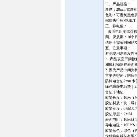
二、产品规格：
厚度：20mm 宽度
色彩：可定制黑色黄边
棉层执行标准GB/T 17
三、静电值：
表面电阻测试仪检测
四、保质期：16个
适用于需长时间站
五、注意事项：
避免使用易挥发性
⒈ 产品表面严禁
和锋利物器在表面
2. 因为产品中间为
主要关键词：防疲
防静电台垫2mm 
绿色防静电台垫｜2
台垫｜地垫
胶垫长度：10米（M
胶垫材质：抗（导
胶垫宽度：0.6M/0.7M
胶垫厚度：2MM
表面电阻：10E6Ω-1
导电电阻：10E3Ω-1
胶垫颜色：绿色（
卡优静电科技有限