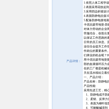
1.依照人体工程学
2.表面采用花纹
3.采用四边斜坡设
4.表面防静电抗值10^
5.配备防静电接地装
卡优抗疲劳地垫-防静电胶
对体力劳动的企业
劳逸结合，创造出
以保证工作思路的
日常的员工休息。
业往往会提升工作强度
作岗位的重要条件
们择业的机会呢？
用卡优抗疲劳地垫
产品详情：
部的血液循环压力
在的工厂都是机械
天在流水线站立着
一、产品介绍：
产品名称：防静电
产品性能:
采用先进工艺，精
1、防静电或不防
2、柔韧、反弹力
3、表面为柳叶纹
4、可耐酸碱溶剂