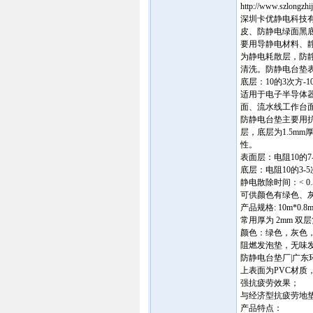
http://www.szlongzhi
深圳卡优静电科技
皮、防静电绿面黑底胶
要用导静电材料、
为静电耗散层，防
清洗。防静电台垫表
底层：10的3次方-
适用于电子半导体
面、流水线工作台
防静电台垫主要用抗
层，底层为1.5m
性。
表面层：电阻10的
底层：电阻10的3-
静电散除时间：< 0.
可供颜色有绿色、
产品规格: 10m*0.8
常用厚为 2mm 双
颜色：绿色，灰色，
阻燃发泡垫，无味发
防静电台垫厂|广
上表面为PVC材质
强抗疲劳效果；
与经济型抗疲劳地
产品特点：