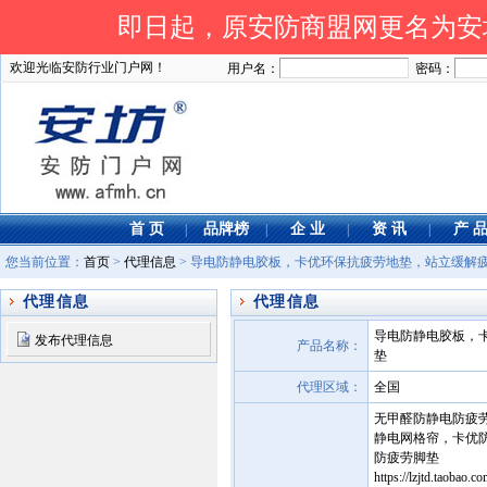
即日起，原安防商盟网更名为安坊网
欢迎光临安防行业门户网！
用户名：
密码：
首 页
品牌榜
企 业
资 讯
产 
|
|
|
|
您当前位置：
首页
>
代理信息
> 导电防静电胶板，卡优环保抗疲劳地垫，站立缓解
代理信息
代理信息
导电防静电胶板，
发布代理信息
产品名称：
垫
代理区域：
全国
无甲醛防静电防疲
静电网格帘，卡优
防疲劳脚垫
https://lzjtd.ta