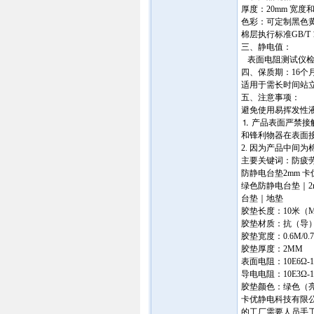
厚度：20mm 宽度
色彩：可定制黑色黄边
棉层执行标准GB/T 17
三、静电值：
表面电阻测试仪检测
四、保质期：16个
适用于需长时间站
五、注意事项：
避免使用易挥发性
⒈ 产品表面严禁
和锋利物器在表面
2. 因为产品中间为
主要关键词：防疲
防静电台垫2mm 
绿色防静电台垫｜2
台垫｜地垫
胶垫长度：10米（M
胶垫材质：抗（导
胶垫宽度：0.6M/0.7M
胶垫厚度：2MM
表面电阻：10E6Ω-1
导电电阻：10E3Ω-1
胶垫颜色：绿色（
卡优静电科技有限
的工厂需要人员手