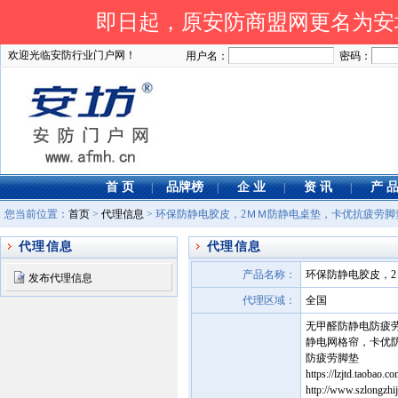
即日起，原安防商盟网更名为安坊网
欢迎光临安防行业门户网！
用户名：
密码：
首 页
品牌榜
企 业
资 讯
产 
|
|
|
|
您当前位置：
首页
>
代理信息
> 环保防静电胶皮，2ＭＭ防静电桌垫，卡优抗疲劳
代理信息
代理信息
产品名称：
环保防静电胶皮，
发布代理信息
代理区域：
全国
无甲醛防静电防疲
静电网格帘，卡优
防疲劳脚垫
https://lzjtd.ta
http://www.szlongzhi