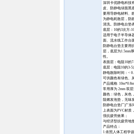
深圳卡优静电科技
皮、防静电绿面黑底胶
要用导静电材料、
为静电耗散层，防
清洗。防静电台垫表
底层：10的3次方-
适用于电子半导体
面、流水线工作台
防静电台垫主要用抗
层，底层为1.5m
性。
表面层：电阻10的
底层：电阻10的3-
静电散除时间：< 0.
可供颜色有绿色、
产品规格: 10m*0.8
常用厚为 2mm 双
颜色：绿色，灰色，
阻燃发泡垫，无味发
防静电台垫厂|广
上表面为PVC材质
强抗疲劳效果；
与经济型抗疲劳地
产品特点：
1.依照人体工程学