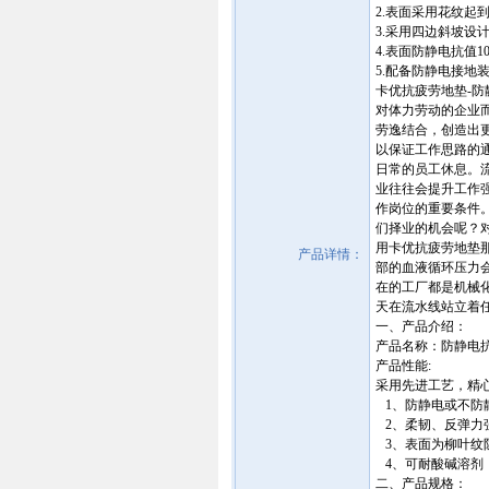
2.表面采用花纹
3.采用四边斜坡设
4.表面防静电抗值10^
5.配备防静电接地装
卡优抗疲劳地垫-防静电胶
对体力劳动的企业
劳逸结合，创造出
以保证工作思路的
日常的员工休息。
业往往会提升工作强度
作岗位的重要条件
们择业的机会呢？
用卡优抗疲劳地垫
产品详情：
部的血液循环压力
在的工厂都是机械
天在流水线站立着
一、产品介绍：
产品名称：防静电
产品性能:
采用先进工艺，精
1、防静电或不防
2、柔韧、反弹力
3、表面为柳叶纹
4、可耐酸碱溶剂
二、产品规格：