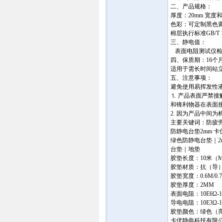
二、产品规格：
厚度：20mm 宽度
色彩：可定制黑色黄边
棉层执行标准GB/T 17
三、静电值：
表面电阻测试仪检测
四、保质期：16个
适用于需长时间站
五、注意事项：
避免使用易挥发性
⒈ 产品表面严禁
和锋利物器在表面
2. 因为产品中间为
主要关键词：防疲
防静电台垫2mm 
绿色防静电台垫｜2
台垫｜地垫
胶垫长度：10米（M
胶垫材质：抗（导
胶垫宽度：0.6M/0.7M
胶垫厚度：2MM
表面电阻：10E6Ω-1
导电电阻：10E3Ω-1
胶垫颜色：绿色（
卡优静电科技有限