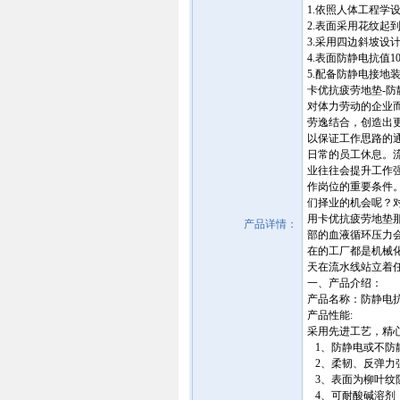
1.依照人体工程学
2.表面采用花纹
3.采用四边斜坡设
4.表面防静电抗值10^
5.配备防静电接地装
卡优抗疲劳地垫-防静电胶
对体力劳动的企业
劳逸结合，创造出
以保证工作思路的
日常的员工休息。
业往往会提升工作强度
作岗位的重要条件
们择业的机会呢？
用卡优抗疲劳地垫
产品详情：
部的血液循环压力
在的工厂都是机械
天在流水线站立着
一、产品介绍：
产品名称：防静电
产品性能:
采用先进工艺，精
1、防静电或不防
2、柔韧、反弹力
3、表面为柳叶纹
4、可耐酸碱溶剂