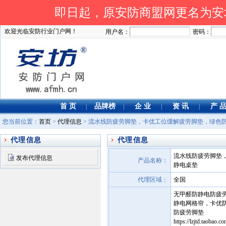
即日起，原安防商盟网更名为安坊网
欢迎光临安防行业门户网！
用户名：
密码：
首 页
品牌榜
企 业
资 讯
产 
|
|
|
|
您当前位置：
首页
>
代理信息
> 流水线防疲劳脚垫，卡优工位缓解疲劳脚垫，绿色
代理信息
代理信息
流水线防疲劳脚垫
发布代理信息
产品名称：
静电桌垫
代理区域：
全国
无甲醛防静电防疲
静电网格帘，卡优
防疲劳脚垫
https://lzjtd.ta