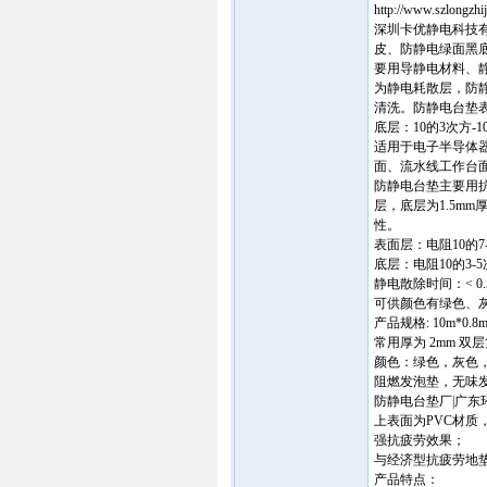
http://www.szlongzhi
深圳卡优静电科技
皮、防静电绿面黑底胶
要用导静电材料、
为静电耗散层，防
清洗。防静电台垫表
底层：10的3次方-
适用于电子半导体
面、流水线工作台
防静电台垫主要用抗
层，底层为1.5m
性。
表面层：电阻10的
底层：电阻10的3-
静电散除时间：< 0.
可供颜色有绿色、
产品规格: 10m*0.8
常用厚为 2mm 双
颜色：绿色，灰色，
阻燃发泡垫，无味发
防静电台垫厂|广
上表面为PVC材质
强抗疲劳效果；
与经济型抗疲劳地
产品特点：