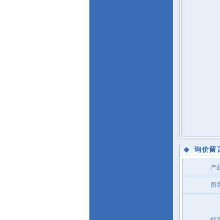
◆
询价留
产
所