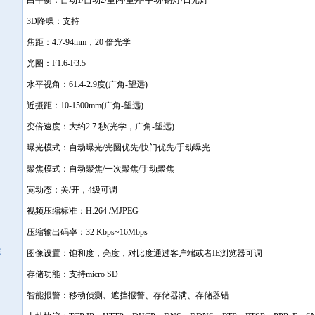
白平衡：自动1/自动2/室内/室外/手动/钠灯/日光灯
3D降噪：支持
焦距：4.7-94mm，20 倍光学
光圈：F1.6-F3.5
水平视角：61.4-2.9度(广角-望远)
近摄距：10-1500mm(广角-望远)
变倍速度：大约2.7 秒(光学，广角-望远)
曝光模式：自动曝光/光圈优先/快门优先/手动曝光
聚焦模式：自动聚焦/一次聚焦/手动聚焦
宽动态：关/开，4级可调
视频压缩标准：H.264 /MJPEG
压缩输出码率：32 Kbps~16Mbps
述
图像设置：饱和度，亮度，对比度通过客户端或者IE浏览器可调
存储功能：支持micro SD
智能报警：移动侦测、遮挡报警、存储器满、存储器错