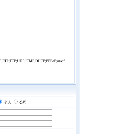
RTP;TCP;UDP;ICMP;DHCP;PPPoE;onvif
个人
公司