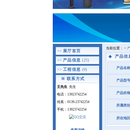
当前位置：
>
>>
展厅首页
◆
产品信
>>
产品信息
(25)
产品名
>>
工程信息
(0)
※
联系方式
产品型
王先生
先生
产品价
电话：13923742254
传真：0139-23742254
所属类
手机：13923742254
所在地