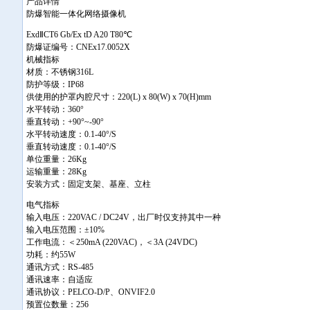
产品详情
防爆智能一体化网络摄像机
ExdⅡCT6 Gb/Ex tD A20 T80℃
防爆证编号：CNEx17.0052X
机械指标
材质：不锈钢316L
防护等级：IP68
供使用的护罩内腔尺寸：220(L) x 80(W) x 70(H)mm
水平转动：360°
垂直转动：+90°~-90°
水平转动速度：0.1-40°/S
垂直转动速度：0.1-40°/S
单位重量：26Kg
运输重量：28Kg
安装方式：固定支架、基座、立柱
电气指标
输入电压：220VAC / DC24V，出厂时仅支持其中一种
输入电压范围：±10%
工作电流：＜250mA (220VAC)，＜3A (24VDC)
功耗：约55W
通讯方式：RS-485
通讯速率：自适应
通讯协议：PELCO-D/P、ONVIF2.0
预置位数量：256