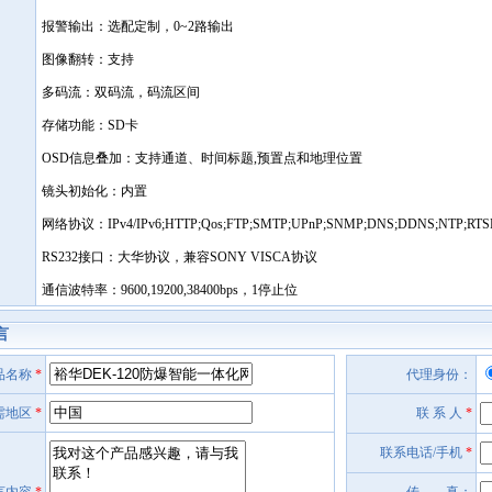
报警输出：选配定制，0~2路输出
图像翻转：支持
多码流：双码流，码流区间
存储功能：SD卡
OSD信息叠加：支持通道、时间标题,预置点和地理位置
镜头初始化：内置
网络协议：IPv4/IPv6;HTTP;Qos;FTP;SMTP;UPnP;SNMP;DNS;DDNS;NTP;RTSP;
RS232接口：大华协议，兼容SONY VISCA协议
通信波特率：9600,19200,38400bps，1停止位
言
品名称
*
代理身份：
需地区
*
联 系 人
*
联系电话/手机
*