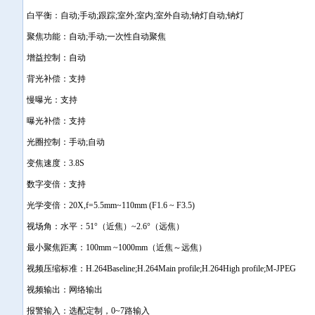
白平衡：自动;手动;跟踪;室外;室内;室外自动;钠灯自动;钠灯
聚焦功能：自动;手动;一次性自动聚焦
增益控制：自动
背光补偿：支持
慢曝光：支持
曝光补偿：支持
光圈控制：手动;自动
变焦速度：3.8S
数字变倍：支持
光学变倍：20X,f=5.5mm~110mm (F1.6 ~ F3.5)
视场角：水平：51°（近焦）~2.6°（远焦）
最小聚焦距离：100mm ~1000mm（近焦～远焦）
视频压缩标准：H.264Baseline;H.264Main profile;H.264High profile;M-JPEG
视频输出：网络输出
报警输入：选配定制，0~7路输入