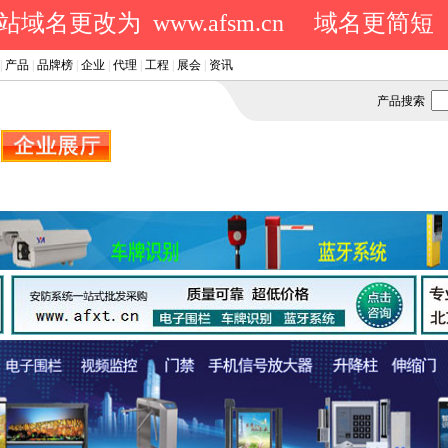
域名更改为 www.afsm.cn
域名更简短
|
产品
|
品牌榜
|
企业
|
代理
|
工程
|
展会
|
资讯
产品搜索
.
.