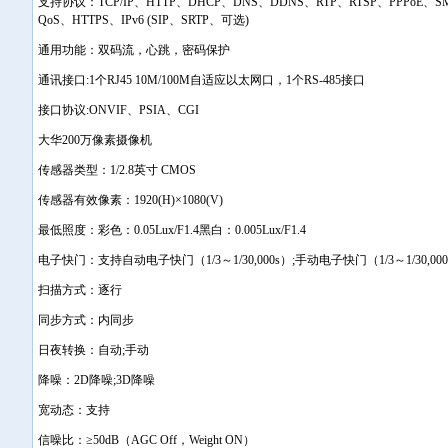
支持协议：TCP/IP、HTTP、DHCP、DNS、DDNS、RTP、RTSP、PPPoE、SM
QoS、HTTPS、IPv6 (SIP、SRTP、可选)
通用功能：双码流，心跳，密码保护
通讯接口:1个RJ45 10M/100M自适应以太网口，1个RS-485接口
接口协议:ONVIF、PSIA、CGI
大华200万像素摄像机
传感器类型：1/2.8英寸 CMOS
传感器有效像素：1920(H)×1080(V)
最低照度：彩色：0.05Lux/F1.4黑白：0.005Lux/F1.4
电子快门：支持自动电子快门（1/3～1/30,000s）;手动电子快门（1/3～1/30,000
扫描方式：逐行
同步方式：内同步
日夜转换：自动;手动
降噪：2D降噪;3D降噪
宽动态：支持
信噪比：≥50dB（AGC Off，Weight ON）