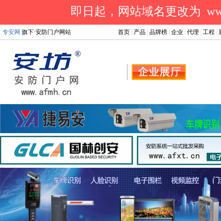
即日起，网站域名更改为 www.a
专安网
旗下·安防门户网站
首页
|
产品
|
品牌榜
|
企业
|
代理
|
工程
|
.