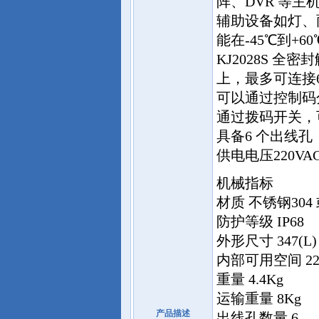
阵、DVR 等
辅助设备如灯、
能在-45℃到+
KJ2028S 
上，最多可连接6
可以通过控制码
通过拨码开关，
具备6 个出线
供电电压220VA
机械指标
材质 不锈钢304 
防护等级 IP68
外形尺寸 347(L) x
内部可用空间 220(L
重量 4.4Kg
运输重量 8Kg
产品描述
出线孔数量 6