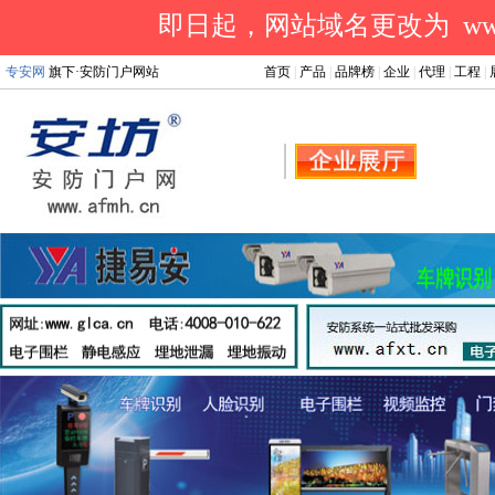
即日起，网站域名更改为 www.a
专安网
旗下·安防门户网站
首页
|
产品
|
品牌榜
|
企业
|
代理
|
工程
|
.