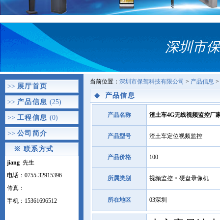
深圳市保
当前位置：
深圳市保驾科技有限公司
>
产品信息
>
>>
展厅首页
◆
产品信息
>>
产品信息
(25)
产品名称
渣土车4G无线视频监控厂家
>>
工程信息
(0)
>>
公司简介
产品型号
渣土车定位视频监控
※
联系方式
产品价格
100
jiang
先生
电话：0755-32915396
所属类别
视频监控 > 硬盘录像机
传真：
所在地区
03深圳
手机：15361696512