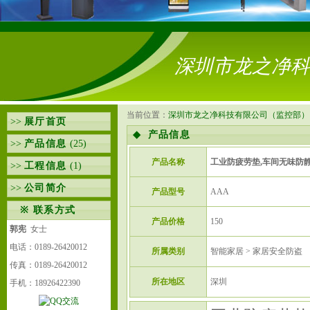
深圳市龙之净科
当前位置：
深圳市龙之净科技有限公司（监控部）
>>
展厅首页
◆
产品信息
>>
产品信息
(25)
产品名称
工业防疲劳垫,车间无味防
>>
工程信息
(1)
>>
公司简介
产品型号
AAA
※
联系方式
产品价格
150
郭宪
女士
电话：0189-26420012
所属类别
智能家居 > 家居安全防盗
传真：0189-26420012
所在地区
深圳
手机：18926422390