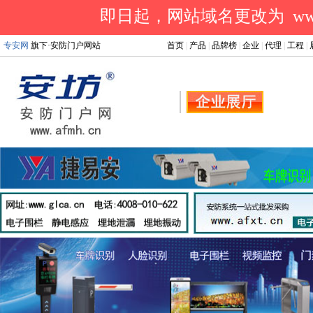
即日起，网站域名更改为 www.a
专安网
旗下·安防门户网站
首页
|
产品
|
品牌榜
|
企业
|
代理
|
工程
|
.