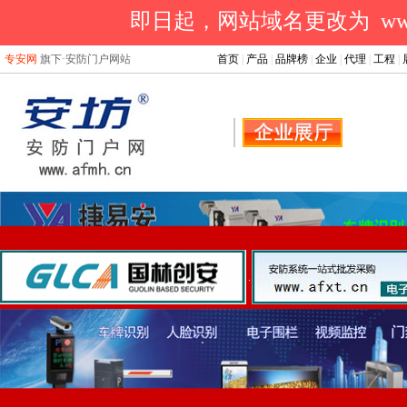
即日起，网站域名更改为 www.a
专安网
旗下·安防门户网站
首页
|
产品
|
品牌榜
|
企业
|
代理
|
工程
|
.