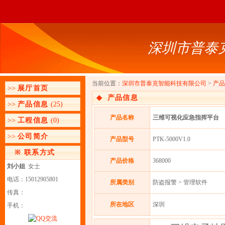
深圳市普泰
当前位置：
深圳市普泰克智能科技有限公司
>
产品
>>
展厅首页
◆
产品信息
>>
产品信息
(25)
产品名称
三维可视化应急指挥平台
>>
工程信息
(0)
>>
公司简介
产品型号
PTK-5000V1.0
※
联系方式
产品价格
368000
刘小姐
女士
电话：15012905801
所属类别
防盗报警 > 管理软件
传真：
所在地区
深圳
手机：