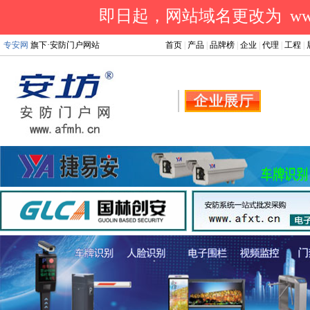
即日起，网站域名更改为 www.a
专安网
旗下·安防门户网站
首页
|
产品
|
品牌榜
|
企业
|
代理
|
工程
|
.