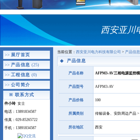
西安亚川
当前位置：
西安亚川电力科技有限公司
>
产品信息
>>
展厅首页
◆
产品信息
>>
产品信息
(25)
产品名称
AFPM3-AV三相电源监
>>
工程信息
(0)
>>
公司简介
产品型号
AFPM3-AV
※
联系方式
产品价格
100
仵小玲
女士
电话：13891834587
所属类别
传输设备、安防周边产品 >
传真：029-85265722
所在地区
西安
手机：13891834587